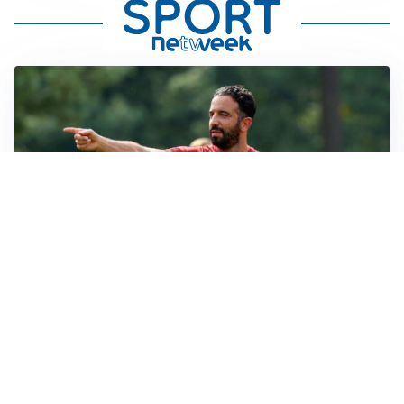
LE PAROLE
Milan, Amorim: “Sapevamo delle difficoltà, faremo
delle scelte”
LE PAROLE
Juventus, Spalletti soddisfatto: “I nuovi? Li ho visti