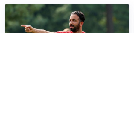
LE PAROLE
Milan, Amorim: “Sapevamo delle difficoltà, faremo
delle scelte”
LE PAROLE
Juventus, Spalletti soddisfatto: “I nuovi? Li ho visti
molto bene”