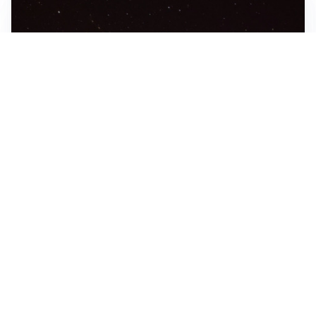
NON SONO UFO
Una fila di puntini luminosi in cielo: il “trenino” di
satelliti torna a far visita ai cieli bergamaschi
BILANCIO
Sette diffide e tre sanzioni in città: controlli della
polizia su vendita e somministrazione di alcol
COLONNA DI FUMO IN MONTAGNA
Incendio sul Monte Cereto: visto del fumo sul versante