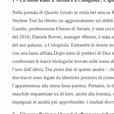
1 – Lo stesso killer a Seriate e a Colognola | L’i
Nella puntata di
Quarto Grado
in onda ieri sera su 
Sturlese Tosi ha riferito un aggiornamento sui deli
Gaudio, professoressa 63enne di Seriate, è stata uccisa
del 2016; Daniela Roveri, manager 48enne, è stata as
del suo palazzo, a Colognola. Entrambe le donne sono 
con una lama affilata.Dopo mesi di prelievi di Dna tr
confrontare le tracce biologiche trovate sulle scene d
l’uno dall’altro). Dai primi dati di queste analisi – c
due tracce sono legate da identiche porzioni di cro
l’appartenenza alla stessa linea paterna. Pertanto, l
maschile imparentate tra di loro, anche alla lontana, 
impegnati in analisi più approfondite: i risultati dov