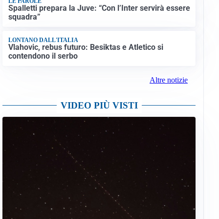
LE PAROLE
Spalletti prepara la Juve: “Con l’Inter servirà essere
squadra”
LONTANO DALL'ITALIA
Vlahovic, rebus futuro: Besiktas e Atletico si
contendono il serbo
Altre notizie
VIDEO PIÙ VISTI