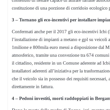
contenuto di nettare capace di attirare farfalle autoct
costituzione di una porzione di corridoio ecologico p
3 – Tornano gli eco-incentivi per installare impia
Confermati anche per il 2017 gli eco-incentivi Icbi (
l’installazione di impianti a metano e gpl su veicoli 
1milione e 800mila euro messi a disposizione dal Mi
atmosferico, tramite una convezione tra 674 comuni t
il cittadino, residente in un Comune aderente ad Icb
installatori aderenti all’iniziativa per la trasformazio
che il veicolo sia in possesso dei requisiti necessari,
direttamente in fattura.
4 – Pedoni investiti, morti raddoppiati
in Bergama