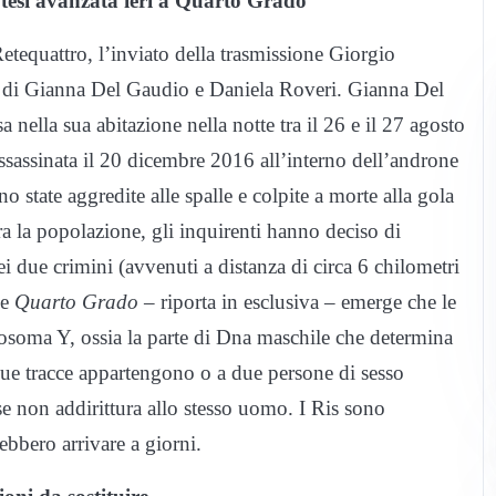
potesi avanzata ieri a Quarto Grado
Retequattro, l’inviato della trasmissione Giorgio
tti di Gianna Del Gaudio e Daniela Roveri. Gianna Del
 nella sua abitazione nella notte tra il 26 e il 27 agosto
sassinata il 20 dicembre 2016 all’interno dell’androne
state aggredite alle spalle e colpite a morte alla gola
a la popolazione, gli inquirenti hanno deciso di
ei due crimini (avvenuti a distanza di circa 6 chilometri
he
Quarto Grado
– riporta in esclusiva – emerge che le
mosoma Y, ossia la parte di Dna maschile che determina
e due tracce appartengono o a due persone di sesso
se non addirittura allo stesso uomo. I Ris sono
rebbero arrivare a giorni.