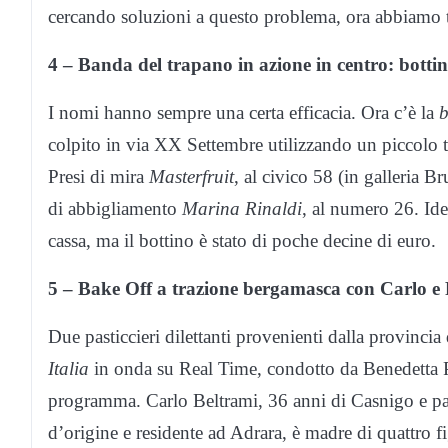
cercando soluzioni a questo problema, ora abbiamo tr
4 – Banda del trapano in azione in centro: bottin
I nomi hanno sempre una certa efficacia. Ora c’è la
b
colpito in via XX Settembre utilizzando un piccolo tr
Presi di mira
Masterfruit
, al civico 58 (in galleria B
di abbigliamento
Marina Rinaldi
, al numero 26. Iden
cassa, ma il bottino è stato di poche decine di euro.
5 – Bake Off a trazione bergamasca con Carlo e R
Due pasticcieri dilettanti provenienti dalla provinc
Italia
in onda su Real Time, condotto da Benedetta Par
programma. Carlo Beltrami, 36 anni di Casnigo e padre
d’origine e residente ad Adrara, è madre di quattro fi