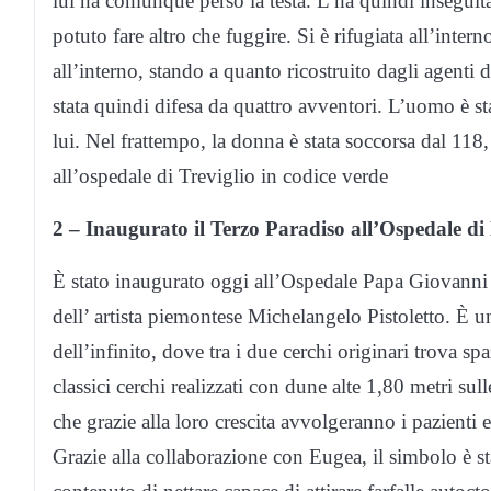
lui ha comunque perso la testa. L’ha quindi inseguita
potuto fare altro che fuggire. Si è rifugiata all’inter
all’interno, stando a quanto ricostruito dagli agenti d
stata quindi difesa da quattro avventori. L’uomo è st
lui. Nel frattempo, la donna è stata soccorsa dal 118
all’ospedale di Treviglio in codice verde
2 – Inaugurato il Terzo Paradiso all’Ospedale di 
È stato inaugurato oggi all’Ospedale Papa Giovanni
dell’ artista piemontese Michelangelo Pistoletto. È u
dell’infinito, dove tra i due cerchi originari trova s
classici cerchi realizzati con dune alte 1,80 metri su
che grazie alla loro crescita avvolgeranno i pazienti 
Grazie alla collaborazione con Eugea, il simbolo è sta