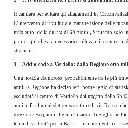
2 – Circonvallazione: i lavori si allungano: tubaz
Il cantiere per evitare gli allagamenti in Circonval
L’intervento di ripulitura e manutenzione delle tubat
mila euro, della durata di 60 giorni, è riuscito sol
punto, quindi sarà necessario sollevare il manto strad
sbilancia.
3 – Addio code a Verdello: dalla Regione otto mil
Una notizia clamorosa, probabilmente tra le più impor
anni: la Regione ha deciso ieri pomeriggio di stanzia
escluderà il centro di Verdello dal tragitto della Sp42
anni: è lì, al «maledetto» semaforo di via Roma, ch
direzione Bergamo che in direzione Treviglio. «Quella
tema di viabilità per la Bassa – ha commentato l’asse