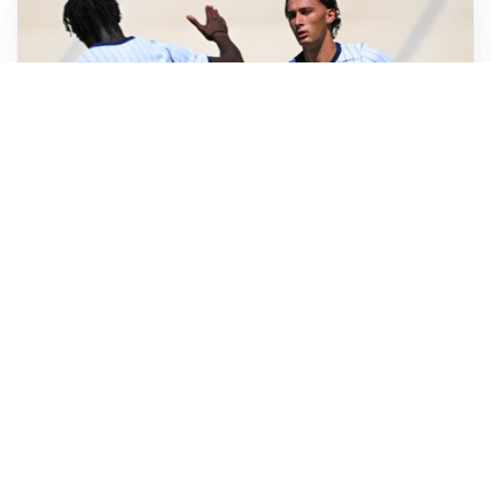
TITOLARE IN CAMPIONATO
Inter, tocca a Pio Esposito: Chivu gli affida l’attacco
LE PAROLE
Spalletti prepara la Juve: “Con l’Inter servirà essere
squadra”
LONTANO DALL'ITALIA
Vlahovic, rebus futuro: Besiktas e Atletico si
contendono il serbo