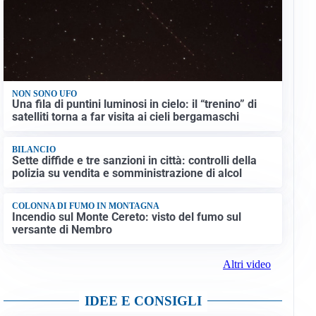
NON SONO UFO
Una fila di puntini luminosi in cielo: il “trenino” di
satelliti torna a far visita ai cieli bergamaschi
BILANCIO
Sette diffide e tre sanzioni in città: controlli della
polizia su vendita e somministrazione di alcol
COLONNA DI FUMO IN MONTAGNA
Incendio sul Monte Cereto: visto del fumo sul
versante di Nembro
Altri video
IDEE E CONSIGLI