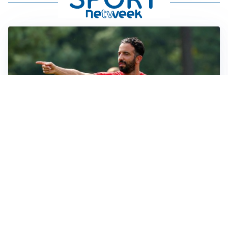
LE PAROLE
Milan, Amorim: “Sapevamo delle difficoltà, faremo
delle scelte”
LE PAROLE
Juventus, Spalletti soddisfatto: “I nuovi? Li ho visti
molto bene”