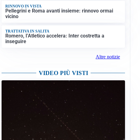
RINNOVO IN VISTA
Pellegrini e Roma avanti insieme: rinnovo ormai
vicino
TRATTATIVA IN SALITA
Romero, l’Atletico accelera: Inter costretta a
inseguire
Altre notizie
VIDEO PIÙ VISTI