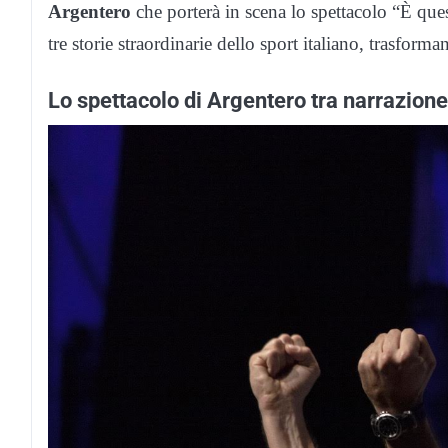
Argentero
che porterà in scena lo spettacolo “È qu
tre storie straordinarie dello sport italiano, trasform
Lo spettacolo di Argentero tra narrazion