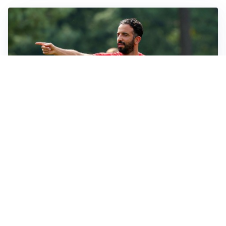
LE PAROLE
Milan, Amorim: “Sapevamo delle difficoltà, faremo
delle scelte”
LE PAROLE
Juventus, Spalletti soddisfatto: “I nuovi? Li ho visti
molto bene”