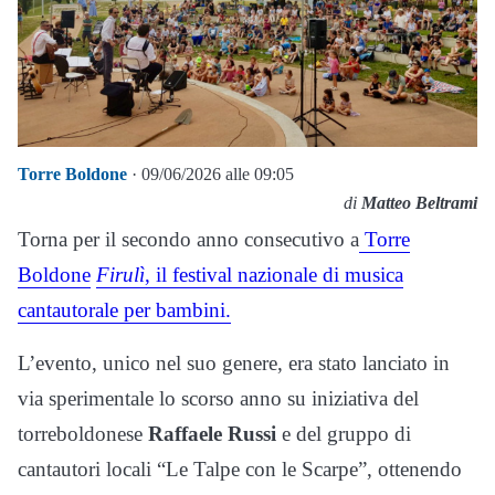
Torre Boldone
· 09/06/2026 alle 09:05
di
Matteo Beltrami
Torna per il secondo anno consecutivo a
Torre
Boldone
Firulì
, il festival nazionale di musica
cantautorale per bambini.
L’evento, unico nel suo genere, era stato lanciato in
via sperimentale lo scorso anno su iniziativa del
torreboldonese
Raffaele Russi
e del gruppo di
cantautori locali “Le Talpe con le Scarpe”, ottenendo