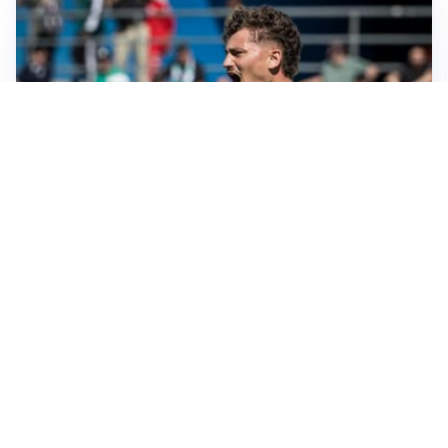
CALCIOMERCATO
Cagliari, il caso Esposito continua. Intanto arriva
Maldini
CALCIOMERCATO
Napoli, il solito Lukaku: non si presenta in ritiro, è
rottura