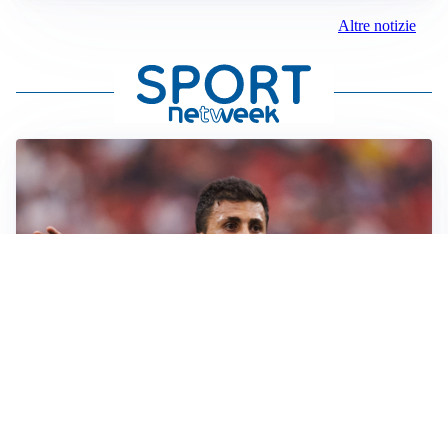
Altre notizie
AFFARE IN CHIUSURA
Barcellona, colpo Rodri: battuto il Real Madrid