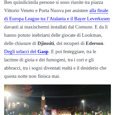
Ben quindicimila persone si sono riunite tra piazza
Vittorio Veneto e Porta Nuova per assistere
alla finale
di Europa League tra l’Atalanta e il Bayer Leverkusen
davanti ai maxischermi installati dal Comune. E da lì
hanno potuto inebriarsi delle giocate di Lookman,
delle chiusure di
Djimsiti
, dei recuperi di
Ederson
.
Degli urlacci del
Gasp
. E poi festeggiare, tra le
lacrime di gioia e dei fumogeni, tra i cori e gli
abbracci, tra i sogni diventati realtà e il desiderio che
questa notte non finisca mai.