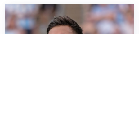
IL NOME NUOVO
Napoli, Musso resta un’opzione per la porta
TITOLARE IN CAMPIONATO
Inter, tocca a Pio Esposito: Chivu gli affida l’attacco
LE PAROLE
Spalletti prepara la Juve: “Con l’Inter servirà essere