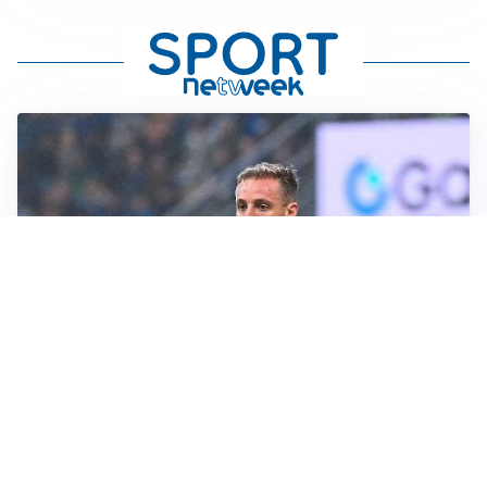
L'INTRIGO
Frattesi-Juve, il mercato resta un gioco di incastri
IL FAVORITO