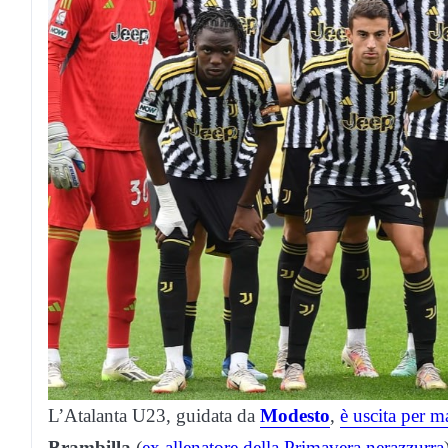
L’Atalanta U23, guidata da
Modesto
,
è uscita per m
Brambilla
(
ex allenatore della Primavera nerazzurra