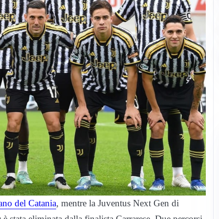
ano del Catania
, mentre la Juventus Next Gen di
) è stata eliminata dalla finalista Carrarese. Due percorsi