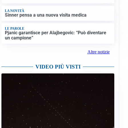
LA NOVITÀ
Sinner pensa a una nuova visita medica
LE PAROLE
Pjanic garantisce per Alajbegovic: “Può diventare
un campione”
Altre notizie
VIDEO PIÙ VISTI