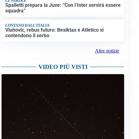
LE PAROLE
Spalletti prepara la Juve: “Con l’Inter servirà essere
squadra”
LONTANO DALL'ITALIA
Vlahovic, rebus futuro: Besiktas e Atletico si
contendono il serbo
Altre notizie
VIDEO PIÙ VISTI