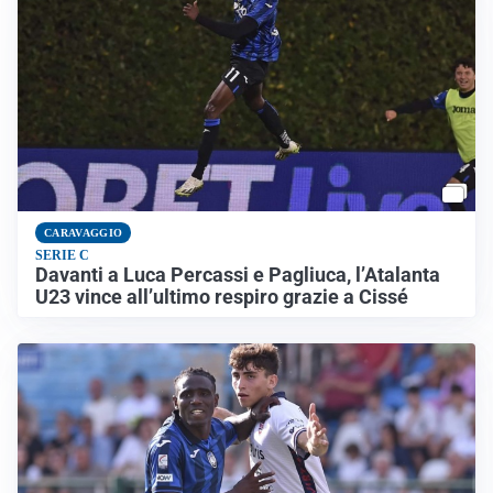
CARAVAGGIO
SERIE C
Davanti a Luca Percassi e Pagliuca, l’Atalanta
U23 vince all’ultimo respiro grazie a Cissé