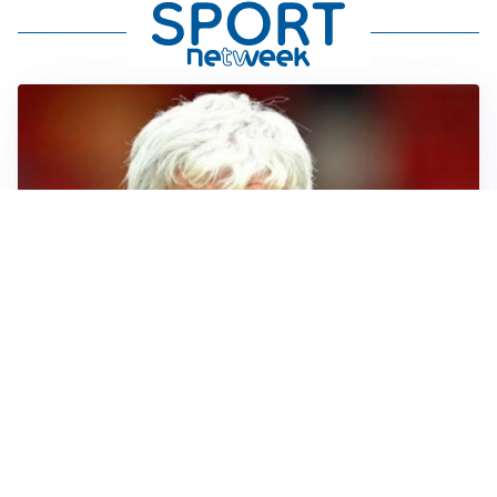
SERIE A
Roma, troppi gol subiti: Gasp deve lavorare in difesa
SERIE A
Milan, quanto lavoro per Amorim: il campo parla