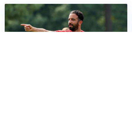
LE PAROLE
Amorim: “Il Milan deve puntare allo scudetto”
LE PAROLE
Bremer giura fedeltà: “Non ho mai chiesto di lasciare
la Juve”
IN DUBBIO
Sinner, ginocchio sotto osservazione: Cincinnati resta