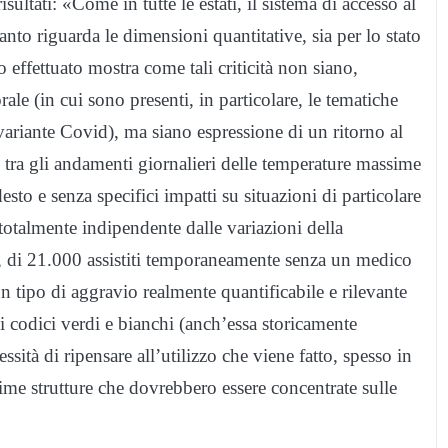
sultati: «Come in tutte le estati, il sistema di accesso al
anto riguarda le dimensioni quantitative, sia per lo stato
 effettuato mostra come tali criticità non siano,
rale (in cui sono presenti, in particolare, le tematiche
 variante Covid), ma siano espressione di un ritorno al
tra gli andamenti giornalieri delle temperature massime
sto e senza specifici impatti su situazioni di particolare
i totalmente indipendente dalle variazioni della
, di 21.000 assistiti temporaneamente senza un medico
un tipo di aggravio realmente quantificabile e rilevante
i codici verdi e bianchi (anch’essa storicamente
ssità di ripensare all’utilizzo che viene fatto, spesso in
sime strutture che dovrebbero essere concentrate sulle