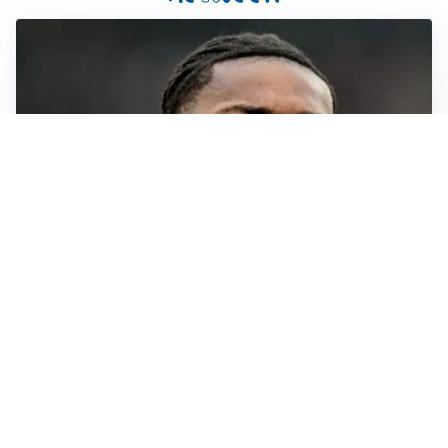
AFFONDO
Il Galatasaray fa sul serio per Leao
LA NOVITÀ
Il Real Madrid blinda Vinicius: pronto il rinnovo
TORMENTONE
Lukaku, stavolta la rottura è definitiva