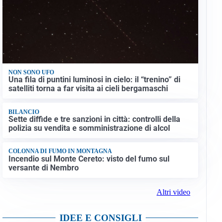
NON SONO UFO
Una fila di puntini luminosi in cielo: il “trenino” di
satelliti torna a far visita ai cieli bergamaschi
BILANCIO
Sette diffide e tre sanzioni in città: controlli della
polizia su vendita e somministrazione di alcol
COLONNA DI FUMO IN MONTAGNA
Incendio sul Monte Cereto: visto del fumo sul
versante di Nembro
Altri video
IDEE E CONSIGLI