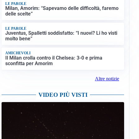
LE PAROLE
Milan, Amorim: “Sapevamo delle difficoltà, faremo
delle scelte”
LE PAROLE
Juventus, Spalletti soddisfatto: “I nuovi? Li ho visti
molto bene”
AMICHEVOLI
Il Milan crolla contro il Chelsea: 3-0 e prima
sconfitta per Amorim
Altre notizie
VIDEO PIÙ VISTI