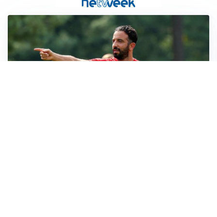
LE PAROLE
Milan, Amorim: “Sapevamo delle difficoltà, faremo
delle scelte”
LE PAROLE
Juventus, Spalletti soddisfatto: “I nuovi? Li ho visti
molto bene”