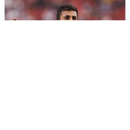
AFFARE IN CHIUSURA
Barcellona, colpo Rodri: battuto il Real Madrid
MOTIVATO
Douglas Luiz dice no all’Everton e punta sulla
Juventus
RIENTRO A RILENTO
Alcaraz, US Open lontano: la corsa contro il tempo
continua