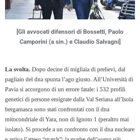
[Gli avvocati difensori di Bossetti, Paolo
Camporini (a sin.) e Claudio Salvagni]
La svolta.
Dopo decine di migliaia di prelievi, dal
pagliaio del dna spunta l’ago giusto. All’Università di
Pavia si accorgono di un errore fatale: i 532 profili
genetici di persone emigrate dalla Val Seriana all’Isola
bergamasca sono stati confrontati con il dna
mitocondriale di Yara, non di Ignoto 1 (peraltro mai
isolato). Si procede a un confronto con il dna nucleare
e arriva l’atteso “match”: la madre dell’uomo più