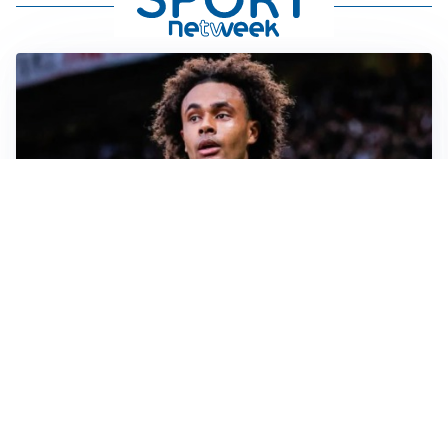
JUVENTUS
Juve, vendere per comprare: Spalletti aspetta nuovi
rinforzi
INTER
Inter, Diaby e Jones sempre in cima alla lista di Chivu