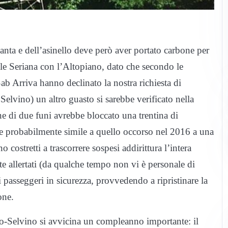
Santa e dell’asinello deve però aver portato carbone per
lle Seriana con l’Altopiano, dato che secondo le
Sab Arriva hanno declinato la nostra richiesta di
i Selvino) un altro guasto si sarebbe verificato nella
e di due funi avrebbe bloccato una trentina di
te probabilmente simile a quello occorso nel 2016 a una
costretti a trascorrere sospesi addirittura l’intera
te allertati (da qualche tempo non vi è personale di
 i passeggeri in sicurezza, provvedendo a ripristinare la
one.
no-Selvino si avvicina un compleanno importante: il