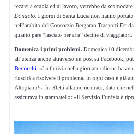
recarsi a scuola ed al lavoro, verrebbe da scomodar
Dondolo
. I giorni di Santa Lucia non hanno portato
nell’ambito del Consorzio Bergamo Trasporti Est da 
quanto pare “lasciato per aria” decine di viaggiatori.
Domenica i primi problemi.
Domenica 10 dicembre 
all’utenza anche attraverso un post su Facebook, pub
Bertocchi
: «La funivia nella giornata odierna ha avu
riuscirà a risolvere il problema. In ogni caso è già at
Altopiano!». In effetti allarme rientrato, dato che nel
assicurava in stampatello: «Il Servizio Funivia è rip