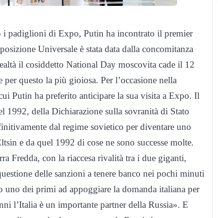
i padiglioni di Expo, Putin ha incontrato il premier
sposizione Universale è stata data dalla concomitanza
ealtà il cosiddetto National Day moscovita cade il 12
e per questo la più gioiosa. Per l’occasione nella
ui Putin ha preferito anticipare la sua visita a Expo. Il
el 1992, della Dichiarazione sulla sovranità di Stato
finitivamente dal regime sovietico per diventare uno
Eltsin e da quel 1992 di cose ne sono successe molte.
ra Fredda, con la riaccesa rivalità tra i due giganti,
 questione delle sanzioni a tenere banco nei pochi minuti
ato uno dei primi ad appoggiare la domanda italiana per
ni l’Italia è un importante partner della Russia». E