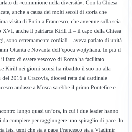
lato di «comunione nella diversità». Con la Chiesa
ate, anche a causa dei molti secoli di storia che
ima visita di Putin a Francesco, che avvenne sulla scia
o XVI, anche il patriarca Kirill II – il capo della Chiesa
ggi, sono estremamente cordiali – aveva parlato di unità
li anni Ottanta e Novanta dell’epoca wojtyliana. In più il
il fatto di essere vescovo di Roma ha facilitato
e Kirill nei giorni scorsi ha ribadito il suo no alla
 del 2016 a Cracovia, diocesi retta dal cardinale
ncesco andasse a Mosca sarebbe il primo Pontefice e
ncontro lungo quasi un’ora, in cui i due leader hanno
ti da compiere per raggiungere uno spiraglio di pace. In
a Isis, temi che sia a papa Francesco sia a Vladimir