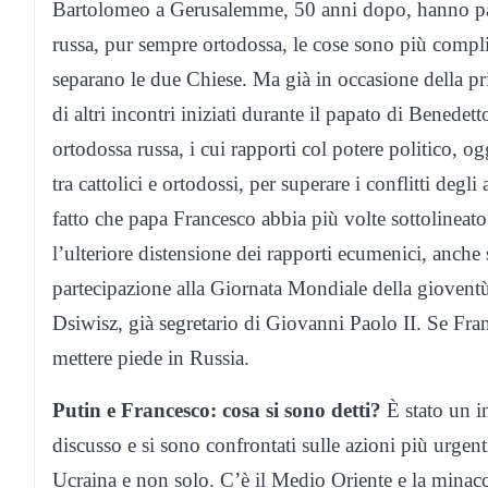
Bartolomeo a Gerusalemme, 50 anni dopo, hanno par
russa, pur sempre ortodossa, le cose sono più complic
separano le due Chiese. Ma già in occasione della pr
di altri incontri iniziati durante il papato di Benedett
ortodossa russa, i cui rapporti col potere politico, o
tra cattolici e ortodossi, per superare i conflitti deg
fatto che papa Francesco abbia più volte sottolineato 
l’ulteriore distensione dei rapporti ecumenici, anche s
partecipazione alla Giornata Mondiale della gioventù
Dsiwisz, già segretario di Giovanni Paolo II. Se Fra
mettere piede in Russia.
Putin e Francesco: cosa si sono detti?
È stato un i
discusso e si sono confrontati sulle azioni più urgen
Ucraina e non solo. C’è il Medio Oriente e la minacci