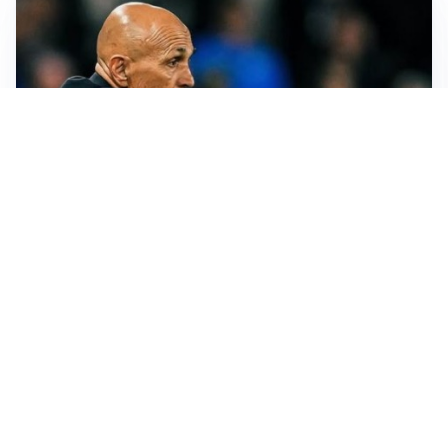
LE PAROLE
Juventus, Spalletti soddisfatto: “I nuovi? Li ho visti
molto bene”
AMICHEVOLI
Il Milan crolla contro il Chelsea: 3-0 e prima sconfitta
per Amorim
AMICHEVOLI
Inter, Chivu soddisfatto: “Buona prova, non esistono