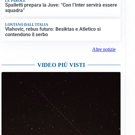
LE PAROLE
Spalletti prepara la Juve: “Con l’Inter servirà essere
squadra”
LONTANO DALL'ITALIA
Vlahovic, rebus futuro: Besiktas e Atletico si
contendono il serbo
Altre notizie
VIDEO PIÙ VISTI