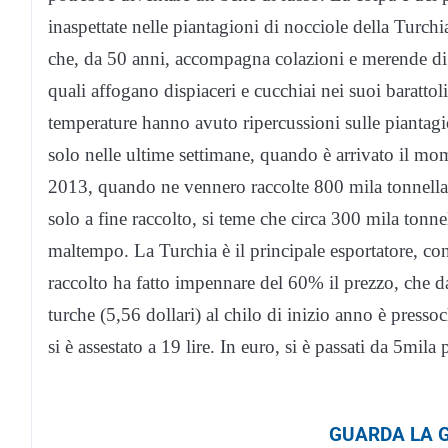
inaspettate nelle piantagioni di nocciole della Turchi
che, da 50 anni, accompagna colazioni e merende di tan
quali affogano dispiaceri e cucchiai nei suoi barattol
temperature hanno avuto ripercussioni sulle piantagio
solo nelle ultime settimane, quando è arrivato il mom
2013, quando ne vennero raccolte 800 mila tonnellate
solo a fine raccolto, si teme che circa 300 mila tonne
maltempo. La Turchia è il principale esportatore, co
raccolto ha fatto impennare del 60% il prezzo, che da
turche (5,56 dollari) al chilo di inizio anno è press
si è assestato a 19 lire. In euro, si è passati da 5mila
GUARDA LA G