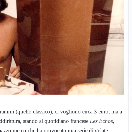
ammi (quello classico), ci vogliono circa 3 euro, ma a
dirittura, stando al quotidiano francese
Les Echos
,
pazzo meteo che ha provocato una serie di gelate