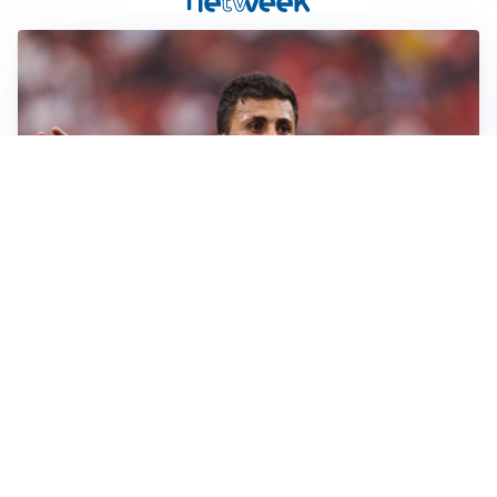
AFFARE IN CHIUSURA
Barcellona, colpo Rodri: battuto il Real Madrid
MOTIVATO
Douglas Luiz dice no all’Everton e punta sulla
Juventus
RIENTRO A RILENTO