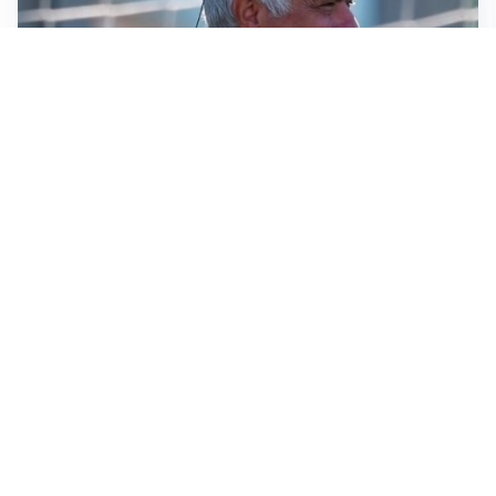
LA NOVITÀ
Le regole di Mourinho al Real
MERCATO JUVE
La Juventus vuole Suzuki, ma il Psg è avanti
CALCIOMERCATO
Inter, Frattesi blocca il mercato nerazzurro: la
situazione
SERIE A
Roma, troppi gol subiti: Gasp deve lavorare in difesa