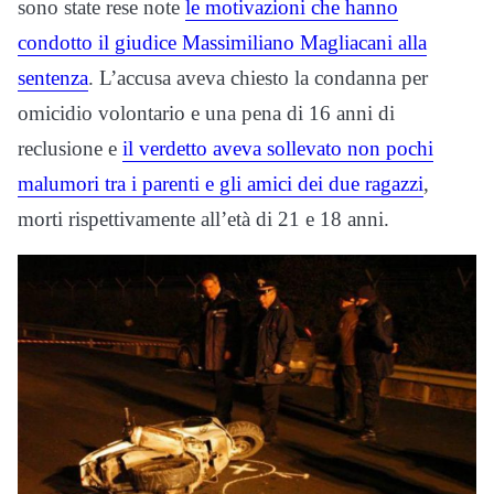
sono state rese note
le motivazioni che hanno
condotto il giudice Massimiliano Magliacani alla
sentenza
. L’accusa aveva chiesto la condanna per
omicidio volontario e una pena di 16 anni di
reclusione e
il verdetto aveva sollevato non pochi
malumori tra i parenti e gli amici dei due ragazzi
,
morti rispettivamente all’età di 21 e 18 anni.