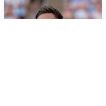
IL NOME NUOVO
Napoli, Musso resta un’opzione per la porta
TITOLARE IN CAMPIONATO
Inter, tocca a Pio Esposito: Chivu gli affida l’attacco
LE PAROLE
Spalletti prepara la Juve: “Con l’Inter servirà essere
squadra”