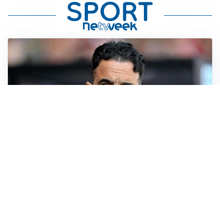
AMICHEVOLI
Il Milan crolla contro il Chelsea: 3-0 e prima sconfitta
per Amorim
AMICHEVOLI