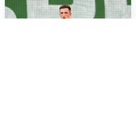
L'OPPORTUNITÀ
Juventus, occasione Trubin: il Benfica apre alla
cessione?
LE PAROLE
Amorim: “Il Milan deve puntare allo scudetto”
LE PAROLE
Bremer giura fedeltà: “Non ho mai chiesto di lasciare
la Juve”