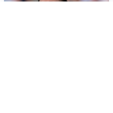
IL NOME NUOVO
Napoli, Musso resta un’opzione per la porta
TITOLARE IN CAMPIONATO
Inter, tocca a Pio Esposito: Chivu gli affida l’attacco
LE PAROLE
Spalletti prepara la Juve: “Con l’Inter servirà essere
squadra”
LONTANO DALL'ITALIA
Vlahovic, rebus futuro: Besiktas e Atletico si
contendono il serbo