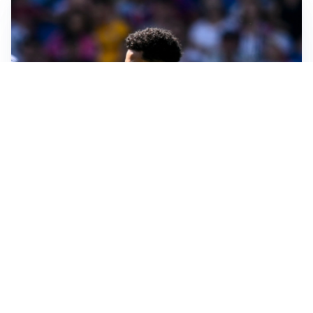
MOTIVATO
Douglas Luiz dice no all’Everton e punta sulla
Juventus
RIENTRO A RILENTO
Alcaraz, US Open lontano: la corsa contro il tempo
continua
RINNOVO VICINO
Inter, Dimarco verso il rinnovo fino al 2030