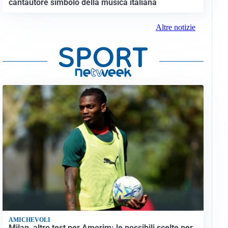
cantautore simbolo della musica italiana
Altre notizie
AMICHEVOLI
Milan, altro test per Amorim: le possibili scelte per