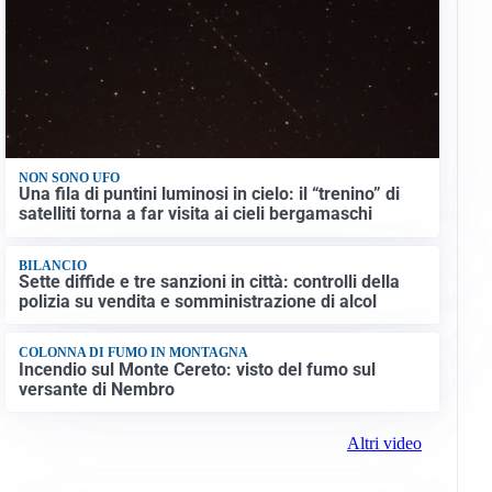
NON SONO UFO
Una fila di puntini luminosi in cielo: il “trenino” di
satelliti torna a far visita ai cieli bergamaschi
BILANCIO
Sette diffide e tre sanzioni in città: controlli della
polizia su vendita e somministrazione di alcol
COLONNA DI FUMO IN MONTAGNA
Incendio sul Monte Cereto: visto del fumo sul
versante di Nembro
Altri video