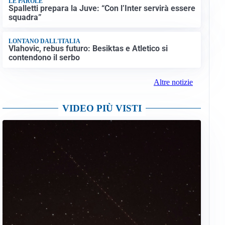
LE PAROLE
Spalletti prepara la Juve: “Con l’Inter servirà essere
squadra”
LONTANO DALL'ITALIA
Vlahovic, rebus futuro: Besiktas e Atletico si
contendono il serbo
Altre notizie
VIDEO PIÙ VISTI