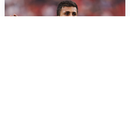
AFFARE IN CHIUSURA
Barcellona, colpo Rodri: battuto il Real Madrid
MOTIVATO
Douglas Luiz dice no all’Everton e punta sulla
Juventus
RIENTRO A RILENTO
Alcaraz, US Open lontano: la corsa contro il tempo
continua