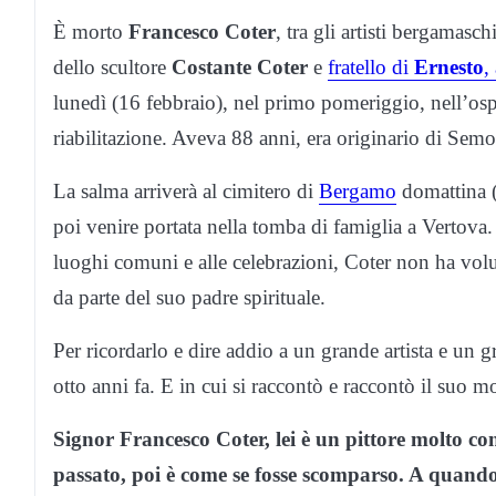
È morto
Francesco Coter
, tra gli artisti bergamasch
dello scultore
Costante Coter
e
fratello di
Ernesto
,
lunedì (16 febbraio), nel primo pomeriggio, nell’os
riabilitazione. Aveva 88 anni, era originario di Sem
La salma arriverà al cimitero di
Bergamo
domattina (
poi venire portata nella tomba di famiglia a Vertova. 
luoghi comuni e alle celebrazioni, Coter non ha vol
da parte del suo padre spirituale.
Per ricordarlo e dire addio a un grande artista e un
otto anni fa. E in cui si raccontò e raccontò il suo 
Signor Francesco Coter, lei è un pittore molto co
passato, poi è come se fosse scomparso. A quand