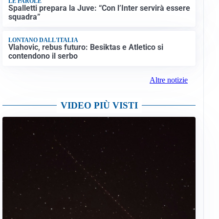
LE PAROLE
Spalletti prepara la Juve: “Con l’Inter servirà essere
squadra”
LONTANO DALL'ITALIA
Vlahovic, rebus futuro: Besiktas e Atletico si
contendono il serbo
Altre notizie
VIDEO PIÙ VISTI