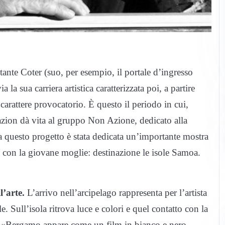
ante Coter (suo, per esempio, il portale d’ingresso
la sua carriera artistica caratterizzata poi, a partire
arattere provocatorio. È questo il periodo in cui,
Fazion dà vita al gruppo Non Azione, dedicato alla
 a questo progetto è stata dedicata un’importante mostra
 con la giovane moglie: destinazione le isole Samoa.
l’arte.
L’arrivo nell’arcipelago rappresenta per l’artista
e. Sull’isola ritrova luce e colori e quel contatto con la
to. «Bergamo appare come un film in bianco e nero