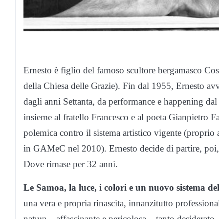
Ernesto è figlio del famoso scultore bergamasco Cost
della Chiesa delle Grazie). Fin dal 1955, Ernesto avvia 
dagli anni Settanta, da performance e happening dal c
insieme al fratello Francesco e al poeta Gianpietro 
polemica contro il sistema artistico vigente (proprio
in GAMeC nel 2010). Ernesto decide di partire, poi,
Dove rimase per 32 anni.
Le Samoa, la luce, i colori e un nuovo sistema del
una vera e propria rinascita, innanzitutto professional
natura – affascinante e pericolosa – tanto desidera