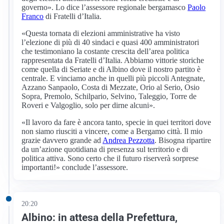
governo». Lo dice l’assessore regionale bergamasco
Paolo
Franco
di Fratelli d’Italia.
«Questa tornata di elezioni amministrative ha visto
l’elezione di più di 40 sindaci e quasi 400 amministratori
che testimoniano la costante crescita dell’area politica
rappresentata da Fratelli d’Italia. Abbiamo vittorie storiche
come quella di Seriate e di Albino dove il nostro partito è
centrale. E vinciamo anche in quelli più piccoli Antegnate,
Azzano Sanpaolo, Costa di Mezzate, Orio al Serio, Osio
Sopra, Premolo, Schilpario, Selvino, Taleggio, Torre de
Roveri e Valgoglio, solo per dirne alcuni».
«Il lavoro da fare è ancora tanto, specie in quei territori dove
non siamo riusciti a vincere, come a Bergamo città. Il mio
grazie davvero grande ad
Andrea Pezzotta
. Bisogna ripartire
da un’azione quotidiana di presenza sul territorio e di
politica attiva. Sono certo che il futuro riserverà sorprese
importanti!» conclude l’assessore.
20:20
Albino: in attesa della Prefettura,