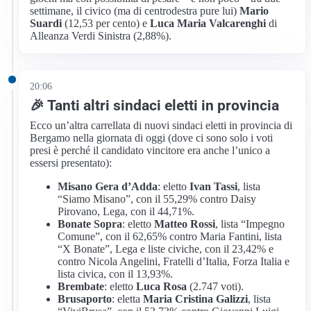
settimane, il civico (ma di centrodestra pure lui)
Mario
Suardi
(12,53 per cento) e
Luca Maria Valcarenghi
di
Alleanza Verdi Sinistra (2,88%).
20:06
🎉 Tanti altri sindaci eletti in provincia
Ecco un’altra carrellata di nuovi sindaci eletti in provincia di
Bergamo nella giornata di oggi (dove ci sono solo i voti
presi è perché il candidato vincitore era anche l’unico a
essersi presentato):
Misano Gera d’Adda
: eletto
Ivan Tassi
, lista
“Siamo Misano”, con il 55,29% contro Daisy
Pirovano, Lega, con il 44,71%.
Bonate Sopra
: eletto
Matteo Rossi
, lista “Impegno
Comune”, con il 62,65% contro Maria Fantini, lista
“X Bonate”, Lega e liste civiche, con il 23,42% e
contro Nicola Angelini, Fratelli d’Italia, Forza Italia e
lista civica, con il 13,93%.
Brembate
: eletto
Luca Rosa
(2.747 voti).
Brusaporto
: eletta
Maria Cristina Galizzi
, lista