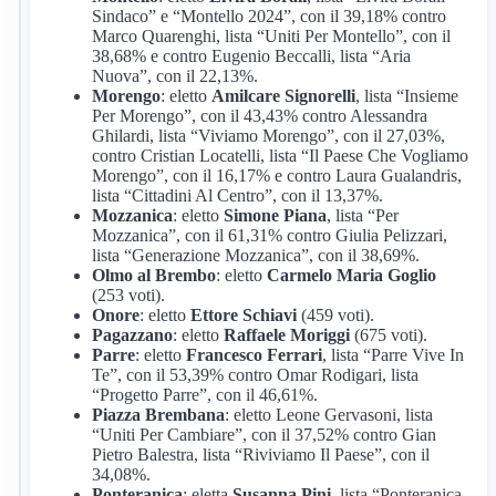
Sindaco” e “Montello 2024”, con il 39,18% contro
Marco Quarenghi, lista “Uniti Per Montello”, con il
38,68% e contro Eugenio Beccalli, lista “Aria
Nuova”, con il 22,13%.
Morengo
: eletto
Amilcare Signorelli
, lista “Insieme
Per Morengo”, con il 43,43% contro Alessandra
Ghilardi, lista “Viviamo Morengo”, con il 27,03%,
contro Cristian Locatelli, lista “Il Paese Che Vogliamo
Morengo”, con il 16,17% e contro Laura Gualandris,
lista “Cittadini Al Centro”, con il 13,37%.
Mozzanica
: eletto
Simone Piana
, lista “Per
Mozzanica”, con il 61,31% contro Giulia Pelizzari,
lista “Generazione Mozzanica”, con il 38,69%.
Olmo al Brembo
: eletto
Carmelo Maria Goglio
(253 voti).
Onore
: eletto
Ettore Schiavi
(459 voti).
Pagazzano
: eletto
Raffaele Moriggi
(675 voti).
Parre
: eletto
Francesco Ferrari
, lista “Parre Vive In
Te”, con il 53,39% contro Omar Rodigari, lista
“Progetto Parre”, con il 46,61%.
Piazza Brembana
: eletto Leone Gervasoni, lista
“Uniti Per Cambiare”, con il 37,52% contro Gian
Pietro Balestra, lista “Riviviamo Il Paese”, con il
34,08%.
Ponteranica
: eletta
Susanna Pini
, lista “Ponteranica