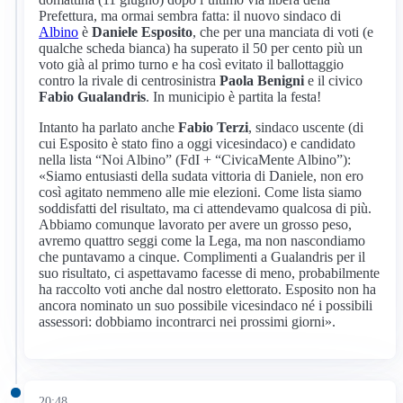
Prefettura, ma ormai sembra fatta: il nuovo sindaco di
Albino
è
Daniele Esposito
, che per una manciata di voti (e
qualche scheda bianca) ha superato il 50 per cento più un
voto già al primo turno e ha così evitato il ballottaggio
contro la rivale di centrosinistra
Paola Benigni
e il civico
Fabio Gualandris
. In municipio è partita la festa!
Intanto ha parlato anche
Fabio Terzi
, sindaco uscente (di
cui Esposito è stato fino a oggi vicesindaco) e candidato
nella lista “Noi Albino” (FdI + “CivicaMente Albino”):
«Siamo entusiasti della sudata vittoria di Daniele, non ero
così agitato nemmeno alle mie elezioni. Come lista siamo
soddisfatti del risultato, ma ci attendevamo qualcosa di più.
Abbiamo comunque lavorato per avere un grosso peso,
avremo quattro seggi come la Lega, ma non nascondiamo
che puntavamo a cinque. Complimenti a Gualandris per il
suo risultato, ci aspettavamo facesse di meno, probabilmente
ha raccolto voti anche dal nostro elettorato. Esposito non ha
ancora nominato un suo possibile vicesindaco né i possibili
assessori: dobbiamo incontrarci nei prossimi giorni».
20:48