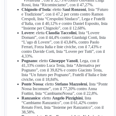
“ViviBrusa”, con il 52,73% contro Giovanni Luigi
Rossi, lista “Ricominciamo”, con il 47,27%.
Chignolo d’Isola
: eletto
Saul Ronzoni
, lista “Futuro
e Tradizione”, con il 47,2 per cento contro Ramon
Crespoli, lista “Crespolini Sindaco”, Lega e Fratelli
d’Italia, con il 40,12% e contro Daniel Esposito, lista
“Insieme per Chignolo”, con il 12,68%.
Lovere
: eletta
Claudia Taccolini
, lista “Lovere
Domani”, con il 44,4% contro Gianluigi Conti, lista
“L’ago di Lovere”, con il 43,84%, contro Paolo
Ferrari, Forza Italia e liste civiche, con il 7,43% e
contro Davide Corti, lista “Lovere per Tutti”, con il
4,33%.
Pognano
: eletto
Giuseppe Vanoli
, Lega, con il
41,33% contro Luca Testa, lista “Alternativa per
Pognano”, con il 39,82% e contro Giacinto Testa,
lista “Un futuro per Pognano”, Fratelli d’Italia e liste
civiche, con il 18,84%.
Ponte Nossa
: eletto
Stefano Mazzoleni
, lista “Ponte
Nossa Incomune”, con il 77,20% contro Anna
Frattini, lista “CambiamoNossa”, con il 22,8%.
Ranzanico
: eletto
Angelo Pizzighini
, lista
“Cambiamo Ranzanico”, con il 61,42% contro
Renato Freri, lista “Insieme per Ranzanico”, con il
38,58%.