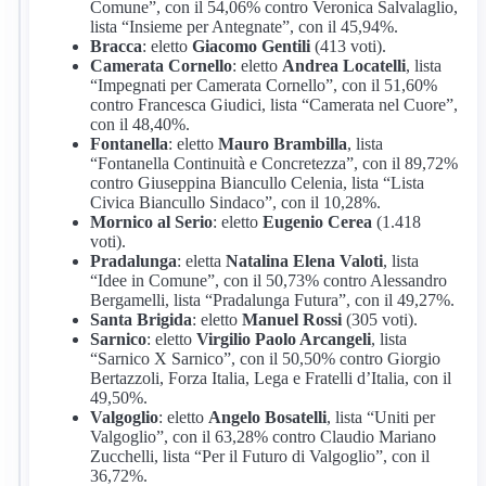
Comune”, con il 54,06% contro Veronica Salvalaglio,
lista “Insieme per Antegnate”, con il 45,94%.
Bracca
: eletto
Giacomo Gentili
(413 voti).
Camerata Cornello
: eletto
Andrea Locatelli
, lista
“Impegnati per Camerata Cornello”, con il 51,60%
contro Francesca Giudici, lista “Camerata nel Cuore”,
con il 48,40%.
Fontanella
: eletto
Mauro Brambilla
, lista
“Fontanella Continuità e Concretezza”, con il 89,72%
contro Giuseppina Biancullo Celenia, lista “Lista
Civica Biancullo Sindaco”, con il 10,28%.
Mornico al Serio
: eletto
Eugenio Cerea
(1.418
voti).
Pradalunga
: eletta
Natalina Elena Valoti
, lista
“Idee in Comune”, con il 50,73% contro Alessandro
Bergamelli, lista “Pradalunga Futura”, con il 49,27%.
Santa Brigida
: eletto
Manuel Rossi
(305 voti).
Sarnico
: eletto
Virgilio Paolo Arcangeli
, lista
“Sarnico X Sarnico”, con il 50,50% contro Giorgio
Bertazzoli, Forza Italia, Lega e Fratelli d’Italia, con il
49,50%.
Valgoglio
: eletto
Angelo Bosatelli
, lista “Uniti per
Valgoglio”, con il 63,28% contro Claudio Mariano
Zucchelli, lista “Per il Futuro di Valgoglio”, con il
36,72%.