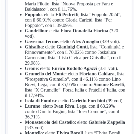
Maria Filotto, lista “Nuova Proposta per Fara e
Baldalasco”, con il 11,76%.
Foppolo
: eletto
Eli Pedretti
, lista “Foppolo 2024”,
con il 60,91% contro Gloria Carletti, lista “Per
Foppolo”, con il 39,09%.
Gandellino
: eletta
Flora Donatella Fiorina
(320
voti).
Gaverina Terme
: eletto
Alex Amaglio
(339 voti).
Ghisalba
: eletto
Gianluigi Conti,
lista “Continuità e
Rinnovamento”, con il 70,02% contro Joskaluca
Carmosino, lista “Lista Civica per Ghisalba”, con il
29,98%.
Grone
: eletto
Enrico Rodolfo Agazzi
(331 voti).
Grumello del Monte
: eletto
Floriano Caldara
, lista
“Prospettiva Grumello”, con il 46,11% contro Lino
Brevi, Lega, con il 35,95% e contro
Simone Ravelli
,
lista “X Grumello”, Forza Italia e Fratelli d’Italia, con
il 17,94%.
Isola di Fondra
: eletto
Carletto Forchini
(99 voti).
Lurano
: eletto
Ivan Riva
, Lega, con il 63,29%
contro Dimitri Bugini, lista “Idea Comune”, con il
36,71%.
Monasterolo del Castello
: eletto
Gabriele Zappella
(533 voti).
Montello
: eletto
Elvira Borali
, lista “Elvira Borali