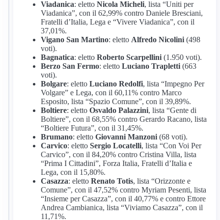
Viadanica
: eletto
Nicola Micheli
, lista “Uniti per
Viadanica”, con il 62,99% contro Daniele Bresciani,
Fratelli d’Italia, Lega e “Vivere Viadanica”, con il
37,01%.
Vigano San Martino
: eletto
Alfredo Nicolini
(498
voti).
Bagnatica
: eletto
Roberto Scarpellini
(1.950 voti).
Berzo San Fermo
: eletto
Luciano Trapletti
(663
voti).
Bolgare
: eletto
Luciano Redolfi
, lista “Impegno Per
Volgare” e Lega, con il 60,11% contro Marco
Esposito, lista “Spazio Comune”, con il 39,89%.
Boltiere
: eletto
Osvaldo Palazzini
, lista “Gente di
Boltiere”, con il 68,55% contro Gerardo Racano, lista
“Boltiere Futura”, con il 31,45%.
Brumano
: eletto
Giovanni Manzoni
(68 voti).
Carvico
: eletto
Sergio Locatelli
, lista “Con Voi Per
Carvico”, con il 84,20% contro Cristina Villa, lista
“Prima I Cittadini”, Forza Italia, Fratelli d’Italia e
Lega, con il 15,80%.
Casazza
: eletto
Renato Totis
, lista “Orizzonte e
Comune”, con il 47,52% contro Myriam Pesenti, lista
“Insieme per Casazza”, con il 40,77% e contro Ettore
Andrea Cambianica, lista “Viviamo Casazza”, con il
11,71%.