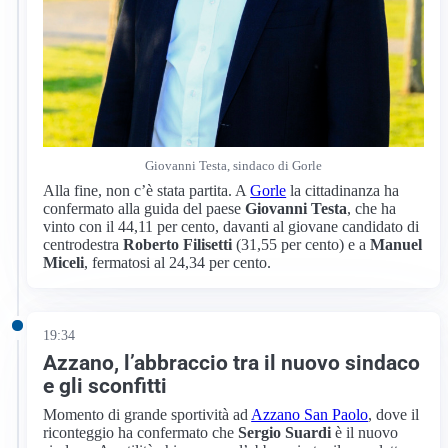
Giovanni Testa, sindaco di Gorle
Alla fine, non c’è stata partita. A
Gorle
la cittadinanza ha
confermato alla guida del paese
Giovanni Testa
, che ha
vinto con il 44,11 per cento, davanti al giovane candidato di
centrodestra
Roberto Filisetti
(31,55 per cento) e a
Manuel
Miceli
, fermatosi al 24,34 per cento.
19:34
Azzano, l’abbraccio tra il nuovo sindaco
e gli sconfitti
Momento di grande sportività ad
Azzano San Paolo
, dove il
riconteggio ha confermato che
Sergio Suardi
è il nuovo