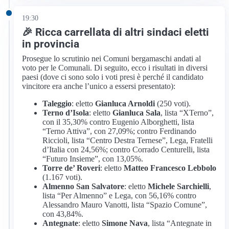
19:30
🎉 Ricca carrellata di altri sindaci eletti
in provincia
Prosegue lo scrutinio nei Comuni bergamaschi andati al
voto per le Comunali. Di seguito, ecco i risultati in diversi
paesi (dove ci sono solo i voti presi è perché il candidato
vincitore era anche l’unico a essersi presentato):
Taleggio
: eletto
Gianluca Arnoldi
(250 voti).
Terno d’Isola
: eletto
Gianluca Sala
, lista “XTerno”,
con il 35,30% contro Eugenio Alborghetti, lista
“Terno Attiva”, con 27,09%; contro Ferdinando
Riccioli, lista “Centro Destra Ternese”, Lega, Fratelli
d’Italia con 24,56%; contro Corrado Centurelli, lista
“Futuro Insieme”, con 13,05%.
Torre de’ Roveri
: eletto
Matteo Francesco Lebbolo
(1.167 voti).
Almenno San Salvatore
: eletto
Michele Sarchielli
,
lista “Per Almenno” e Lega, con 56,16% contro
Alessandro Mauro Vanotti, lista “Spazio Comune”,
con 43,84%.
Antegnate
: eletto
Simone Nava
, lista “Antegnate in