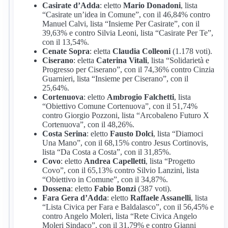
Casirate d’Adda
: eletto
Mario Donadoni
, lista
“Casirate un’idea in Comune”, con il 46,84% contro
Manuel Calvi, lista “Insieme Per Casirate”, con il
39,63% e contro Silvia Leoni, lista “Casirate Per Te”,
con il 13,54%.
Cenate Sopra
: eletta
Claudia Colleoni
(1.178 voti).
Ciserano
: eletta
Caterina Vitali
, lista “Solidarietà e
Progresso per Ciserano”, con il 74,36% contro Cinzia
Guarnieri, lista “Insieme per Ciserano”, con il
25,64%.
Cortenuova
: eletto
Ambrogio Falchetti
, lista
“Obiettivo Comune Cortenuova”, con il 51,74%
contro Giorgio Pozzoni, lista “Arcobaleno Futuro X
Cortenuova”, con il 48,26%.
Costa Serina
: eletto
Fausto Dolci
, lista “Diamoci
Una Mano”, con il 68,15% contro Jesus Cortinovis,
lista “Da Costa a Costa”, con il 31,85%.
Covo
: eletto
Andrea Capelletti
, lista “Progetto
Covo”, con il 65,13% contro Silvio Lanzini, lista
“Obiettivo in Comune”, con il 34,87%.
Dossena
: eletto
Fabio Bonzi
(387 voti).
Fara Gera d’Adda
: eletto
Raffaele Assanelli
, lista
“Lista Civica per Fara e Baldalasco”, con il 56,45% e
contro Angelo Moleri, lista “Rete Civica Angelo
Moleri Sindaco”, con il 31,79% e contro Gianni