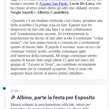
sindaco uscente di
Azzano San Paolo
,
Lucio De Luca
, che
ha chiuso al terzo posto dietro gli altri due sfidanti, ovvero
Sergio Suardi
e
Alberto Candellero
.
«Quando c’è un risultato elettorale così chiaro, prendere atto
della sconfitta è la prima cosa da fare. Eppure non ho
rimproveri da fare alla mia lista e ai miei collaboratori
nell’Amministrazione uscente. Se evidentemente la
popolazione ha deciso di fare altre scelte è comunque “colpa
nostra”, che non siamo riusciti a comunicare correttamente
quanto di buono fatto. Il popolo è sovrano: sono sicuro che
chiunque venisse scelto, avrebbe comunque agito
nell’interesse della comunità. Mi tengo comunque stretto
quanto di buono fatto negli ultimi 15 anni nel solco del
gruppo di “Azzano in Testa”, un contributo sicuramente
importante per la comunità azzanese. Non ci resta che
augurare buon lavoro al nuovo primo cittadino».
21:04
🎉 Albino, parte la festa per Esposito
Manca soltanto la proclamazione ufficiale, attesa per
domattina (11 giugno) dopo l’ultimo via libera della