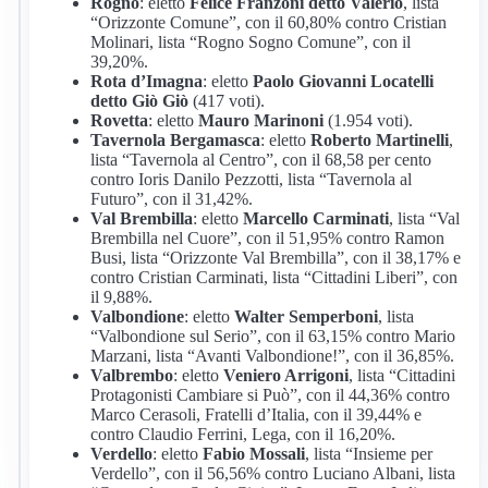
Rogno
: eletto
Felice Franzoni detto Valerio
, lista
“Orizzonte Comune”, con il 60,80% contro Cristian
Molinari, lista “Rogno Sogno Comune”, con il
39,20%.
Rota d’Imagna
: eletto
Paolo Giovanni Locatelli
detto Giò Giò
(417 voti).
Rovetta
: eletto
Mauro Marinoni
(1.954 voti).
Tavernola Bergamasca
: eletto
Roberto Martinelli
,
lista “Tavernola al Centro”, con il 68,58 per cento
contro Ioris Danilo Pezzotti, lista “Tavernola al
Futuro”, con il 31,42%.
Val Brembilla
: eletto
Marcello Carminati
, lista “Val
Brembilla nel Cuore”, con il 51,95% contro Ramon
Busi, lista “Orizzonte Val Brembilla”, con il 38,17% e
contro Cristian Carminati, lista “Cittadini Liberi”, con
il 9,88%.
Valbondione
: eletto
Walter Semperboni
, lista
“Valbondione sul Serio”, con il 63,15% contro Mario
Marzani, lista “Avanti Valbondione!”, con il 36,85%.
Valbrembo
: eletto
Veniero Arrigoni
, lista “Cittadini
Protagonisti Cambiare si Può”, con il 44,36% contro
Marco Cerasoli, Fratelli d’Italia, con il 39,44% e
contro Claudio Ferrini, Lega, con il 16,20%.
Verdello
: eletto
Fabio Mossali
, lista “Insieme per
Verdello”, con il 56,56% contro Luciano Albani, lista