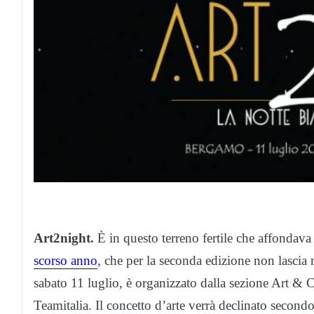
Art2night.
È in questo terreno fertile che affondava
scorso anno
, che per la seconda edizione non lascia 
sabato 11 luglio, è organizzato dalla sezione Art &
Teamitalia. Il concetto d’arte verrà declinato secondo