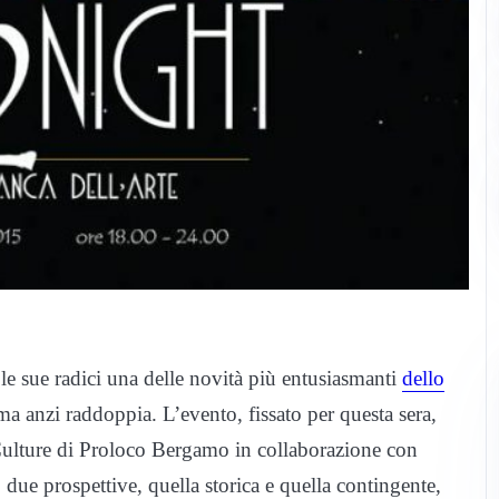
 le sue radici una delle novità più entusiasmanti
dello
ma anzi raddoppia. L’evento, fissato per questa sera,
 Culture di Proloco Bergamo in collaborazione con
 due prospettive, quella storica e quella contingente,