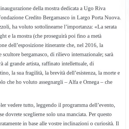
l’inaugurazione della mostra dedicata a Ugo Riva
lla Fondazione Credito Bergamasco in Largo Porta Nuova.
zoli, ha voluto sottolinearne l’importanza: «La serata
ht e la mostra (che proseguirà poi fino a metà
one dell’esposizione itinerante che, nel 2016, la
 scultore bergamasco, di rilievo internazionale; sarà
l grande artista, raffinato intellettuale, di
no, la sua fragilità, la brevità dell’esistenza, la morte e
titolo che ho voluto assegnargli – Alfa e Omega – che
ler vedere tutto, leggendo il programma dell’evento,
sse dovrete sceglierne solo una manciata. Per questo
tamente in base alle vostre inclinazioni o curiosità. Il