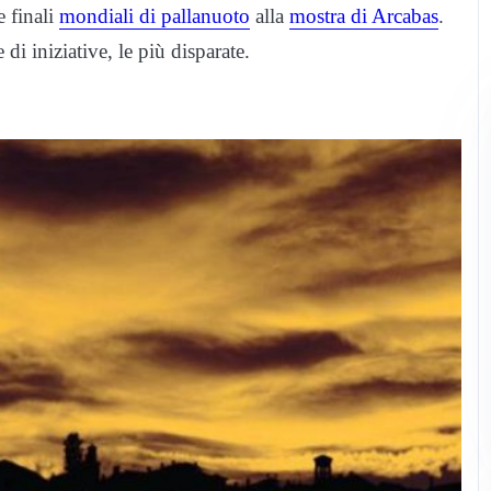
e finali
mondiali di pallanuoto
alla
mostra di Arcabas
.
di iniziative, le più disparate.