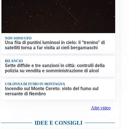
NON SONO UFO
Una fila di puntini luminosi in cielo: il “trenino” di
satelliti torna a far visita ai cieli bergamaschi
BILANCIO
Sette diffide e tre sanzioni in città: controlli della
polizia su vendita e somministrazione di alcol
COLONNA DI FUMO IN MONTAGNA
Incendio sul Monte Cereto: visto del fumo sul
versante di Nembro
Altri video
IDEE E CONSIGLI