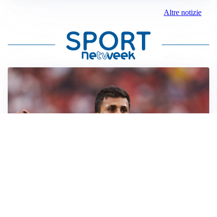
Altre notizie
AFFARE IN CHIUSURA
Barcellona, colpo Rodri: battuto il Real Madrid