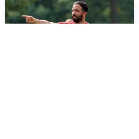
LE PAROLE
Milan, Amorim: “Sapevamo delle difficoltà, faremo
delle scelte”
LE PAROLE
Juventus, Spalletti soddisfatto: “I nuovi? Li ho visti
molto bene”
AMICHEVOLI
Il Milan crolla contro il Chelsea: 3-0 e prima sconfitta