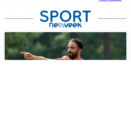
LE PAROLE
Milan, Amorim: “Sapevamo delle difficoltà, faremo
delle scelte”