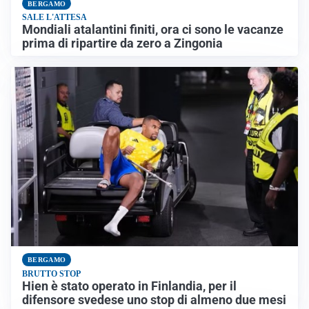
BERGAMO
SALE L'ATTESA
Mondiali atalantini finiti, ora ci sono le vacanze
prima di ripartire da zero a Zingonia
BERGAMO
BRUTTO STOP
Hien è stato operato in Finlandia, per il
difensore svedese uno stop di almeno due mesi