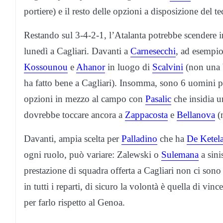
portiere) e il resto delle opzioni a disposizione del t
Restando sul 3-4-2-1, l’Atalanta potrebbe scendere i
lunedì a Cagliari. Davanti a
Carnesecchi
, ad esempio,
Kossounou
e
Ahanor
in luogo di
Scalvini
(non una 
ha fatto bene a Cagliari). Insomma, sono 6 uomini p
opzioni in mezzo al campo con
Pasalic
che insidia u
dovrebbe toccare ancora a
Zappacosta
e
Bellanova
(
Davanti, ampia scelta per
Palladino
che ha
De Ketela
ogni ruolo, può variare: Zalewski o
Sulemana
a sini
prestazione di squadra offerta a Cagliari non ci sono
in tutti i reparti, di sicuro la volontà è quella di vi
per farlo rispetto al Genoa.