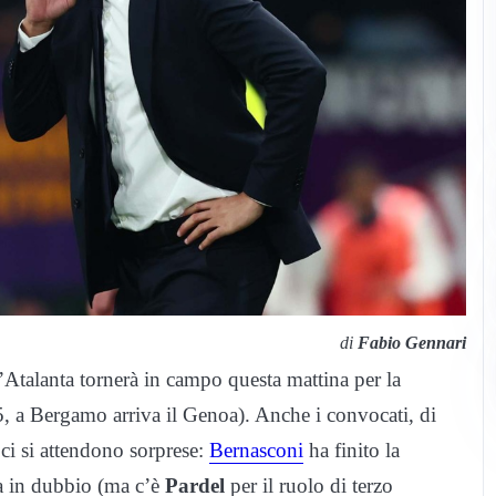
di
Fabio Gennari
’Atalanta tornerà in campo questa mattina per la
.45, a Bergamo arriva il Genoa). Anche i convocati, di
ci si attendono sorprese:
Bernasconi
ha finito la
a in dubbio (ma c’è
Pardel
per il ruolo di terzo