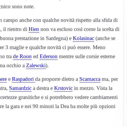
ecnico sono note.
n campo anche con qualche novità rispetto alla sfida di
 il rientro di
Hien
non va escluso così come la scelta di
buona prestazione in Sardegna) e
Kolasinac
(anche se
er 3 maglie e qualche novità ci può essere. Meno
no tra
de Roon
ed
Ederson
mentre sulle corsie esterne
ma occhio a
Zalewski
).
ere
e
Raspadori
da proporre dietro a
Scamacca
ma, per
stra,
Samardzic
a destra e
Krstovic
in mezzo. Vista la
 certezze granitiche e si potrebbero vedere cambiamenti
ncere la gara e nei 90 minuti la Dea ha molte più opzioni