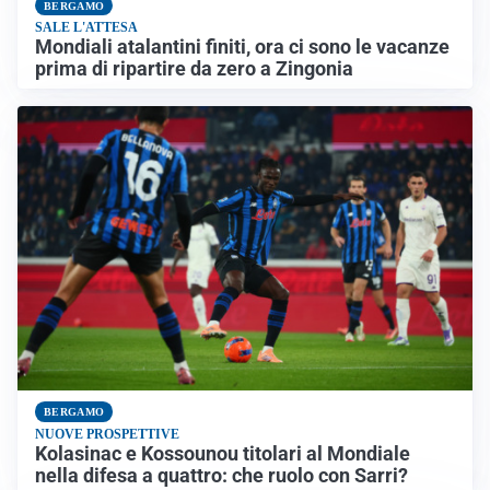
BERGAMO
SALE L'ATTESA
Mondiali atalantini finiti, ora ci sono le vacanze
prima di ripartire da zero a Zingonia
BERGAMO
NUOVE PROSPETTIVE
Kolasinac e Kossounou titolari al Mondiale
nella difesa a quattro: che ruolo con Sarri?