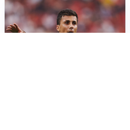
AFFARE IN CHIUSURA
Barcellona, colpo Rodri: battuto il Real Madrid
MOTIVATO
Douglas Luiz dice no all’Everton e punta sulla
Juventus
RIENTRO A RILENTO
Alcaraz, US Open lontano: la corsa contro il tempo
continua